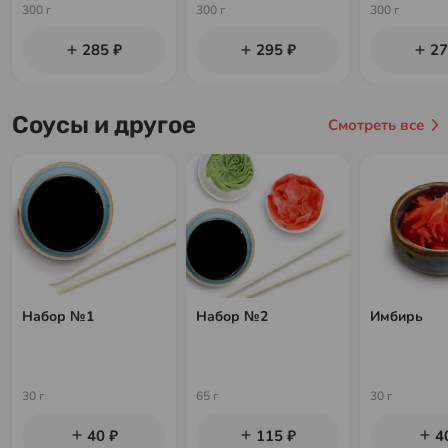
300 г
300 г
300 г
285 ₽
295 ₽
27
Соусы и другое
Смотреть все
Набор №1
Набор №2
Имбирь
30 г
65 г
30 г
40 ₽
115 ₽
4