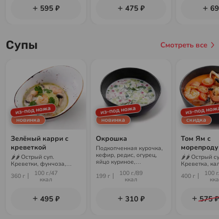
595 ₽
475 ₽
69
Супы
Смотреть все
из-под ножа
из-под ножа
из-под нож
новинка
новинка
скидка
Зелёный карри с
Окрошка
Том Ям с
креветкой
морепроду
Подкопченная курочка,
кефир, редис, огурец,
🌶🌶 Острый суп.
🌶🌶 Острый су
яйцо куриное,
Креветки, фунчоза,
Креветка, ка
минеральная вода,
шампиньоны, бульон
бульон том-я
100 г./47
100 г./89
100 г
картофель, укроп,
360 г
199 г
400 г
карри, лайм, кинза
помидоры че
ккал
ккал
кк
горчица
шампиньоны,
шиитаке, лай
495 ₽
310 ₽
575 ₽