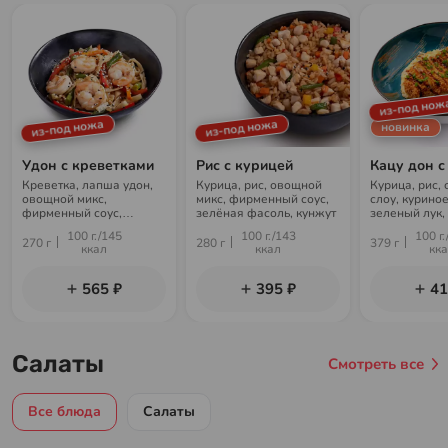
из-под нож
из-под ножа
из-под ножа
новинка
Удон с креветками
Рис с курицей
Кацу дон с
Креветка, лапша удон,
Курица, рис, овощной
Курица, рис, 
овощной микс,
микс, фирменный соус,
слоу, куриное
фирменный соус,
зелёная фасоль, кунжут
зеленый лук, 
зелёная фасоль, кунжут
сухари панко
100 г./145
100 г./143
100 г.
270 г
280 г
379 г
ккал
ккал
кк
565 ₽
395 ₽
41
Салаты
Смотреть все
Все блюда
Салаты