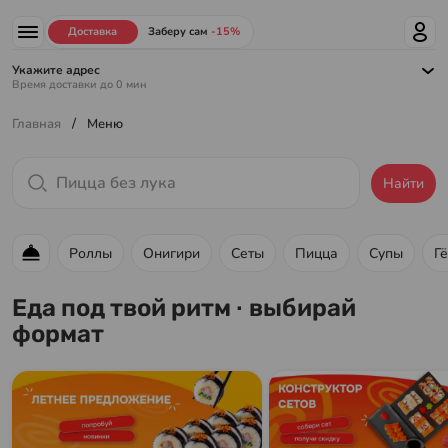
Доставка
Заберу сам
-15%
Укажите адрес
Время доставки до
0
мин
/
Главная
Меню
Найти
Роллы
Онигири
Сеты
Пицца
Супы
Г
Меню ресторана
Еда под твой ритм · выбирай
формат