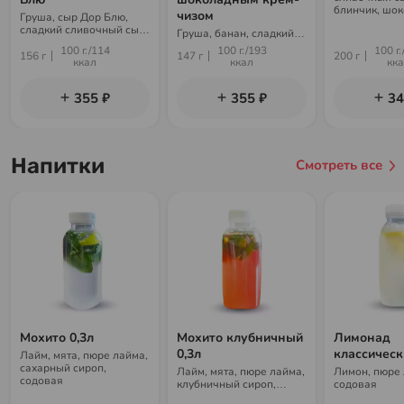
блинчик, шо
чизом
Груша, сыр Дор Блю,
топпинг, сах
сладкий сливочный сыр,
Груша, банан, сладкий
сладкий блинчик,
блинчик, шоколадный
100 г./114
100 г./193
100 г.
сахарная пудра
156 г
147 г
200 г
крем-чиз, сахарная
ккал
ккал
кк
пудра
355 ₽
355 ₽
34
Напитки
Смотреть все
Мохито 0,3л
Мохито клубничный
Лимонад
0,3л
классическ
Лайм, мята, пюре лайма,
сахарный сироп,
Лайм, мята, пюре лайма,
Лимон, пюре 
содовая
клубничный сироп,
содовая
содовая