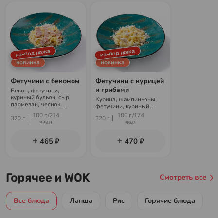
из-под ножа
из-под ножа
новинка
новинка
Фетучини с беконом
Фетучини с курицей
и грибами
Бекон, фетучини,
куриный бульон, сыр
Курица, шампиньоны,
пармезан, чеснок,
фетучини, куриный
сливки
бульон, сыр пармезан,
100 г./214
100 г./174
320 г
320 г
чеснок, сливки
ккал
ккал
465 ₽
470 ₽
Горячее и WOK
Смотреть все
Все блюда
Лапша
Рис
Горячие блюда