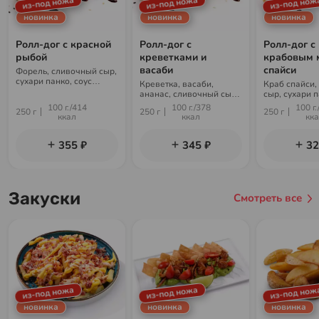
из-под ножа
из-под ножа
из-под нож
новинка
новинка
новинка
Ролл-дог с красной
Ролл-дог с
Ролл-дог с
рыбой
креветками и
крабовым 
васаби
спайси
Форель, сливочный сыр,
сухари панко, соус
Креветка, васаби,
Краб спайси,
унаги, кунжут, рис, нори
ананас, сливочный сыр,
сыр, сухари п
сухари панко, соус
унаги, кунжут
100 г./414
100 г./378
100 г.
250 г
250 г
250 г
унаги, кунжут, рис, нори
ккал
ккал
кк
355 ₽
345 ₽
32
Закуски
Смотреть все
из-под ножа
из-под ножа
из-под нож
новинка
новинка
новинка