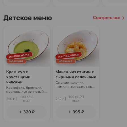
Детское меню
Смотреть все
из-под ножа
из-под ножа
новинка
новинка
Крем-суп с
Макен чиз птитим с
хрустящими
сырными палочками
чипсами
Сырные палочки,
птитим, пармезан, сыр
Картофель, брокколи,
Виола, сыр чеддер,
морковь, лук репчатый,
куриный бульон, сливки
куриный бульон, сыр
100 г./56
100 г./173
290 г
262 г
Виола, сливки, чипсы из
ккал
ккал
лаваша
320 ₽
395 ₽