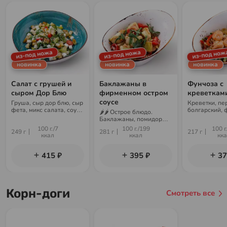
из-под ножа
из-под ножа
из-под нож
новинка
новинка
новинка
Салат с грушей и
Баклажаны в
Фунчоза с
сыром Дор Блю
фирменном остром
креветкам
соусе
Груша, сыр дор блю, сыр
Креветки, пе
фета, микс салата, соус
болгарский, 
🌶🌶 Острое блюдо.
цитрус
огурец, лук, 
Баклажаны, помидоры
фирменный, 
черри, соус чили-гарлик,
100 г./7
100 г./199
100 г
249 г
281 г
217 г
соус ореховый, микс
ккал
ккал
кк
салата, арахис
415 ₽
395 ₽
37
Корн-доги
Смотреть все