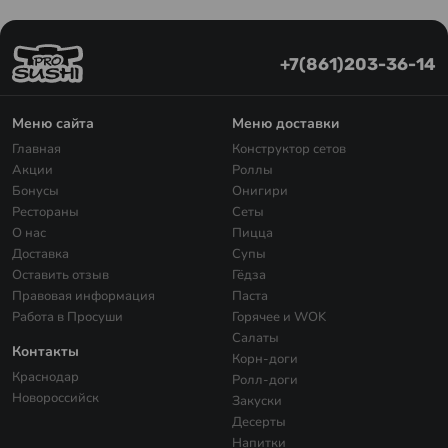
+7(861)203-36-14
Меню сайта
Меню доставки
Главная
Конструктор сетов
Акции
Роллы
Бонусы
Онигири
Рестораны
Сеты
О нас
Пицца
Доставка
Супы
Оставить отзыв
Гёдза
Правовая информация
Паста
Работа в Просуши
Горячее и WOK
Салаты
Контакты
Корн-доги
Краснодар
Ролл-доги
Новороссийск
Закуски
Десерты
Напитки