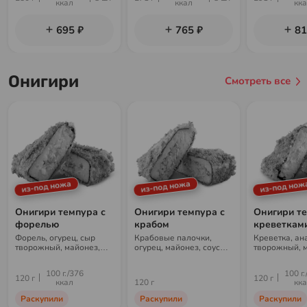
ккал
ккал
кк
695 ₽
765 ₽
81
Онигири
Смотреть все
из-под ножа
из-под ножа
из-под нож
Онигири темпура с
Онигири темпура с
Онигири те
форелью
крабом
креветкам
Форель, огурец, сыр
Крабовые палочки,
Креветка, ан
творожный, майонез,
огурец, майонез, соус
творожный, 
сухари панко, рис, нори
кимчи, соус шрирача,
соус шрирача
паприка, сухари панко,
сухари панко,
100 г./376
100 г.
рис, нори
120 г
120 г
ккал
120 г
кк
Раскупили
Раскупили
Раскупили