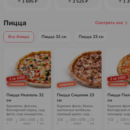
1 695 ₽
3 525 ₽
1 3
Лайт ролл с угрем и
огурцом. Не
суммируются со
скидками и акциями
Пицца
Смотреть все
Все блюда
Пицца 32 см
Пицца 23 см
2 за 1000
2 за 1000
новинка
новинка
новинка
Пицца Неаполь 32
Пицца Сицилия 23
Пицца Пал
см
см
см
Брокколи, фасоль,
Куриное филе, бекон,
Куриное фил
болгарский перец, сыр
охотничьи колбаски,
болгарский п
фета, сыр моцарелла,
луковый джем, сыр
помидор, сыр
кукуруза, соус Оранж
моцарелла, соус Бургер
моцарелла, с
658
100 г./168
32
325
100 г./195
23
723
100 г.
гарлик, сыр 
г
ккал
см
г
ккал
см
г
кка