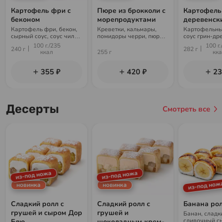
Картофель фри с
Пюре из брокколи с
Картофель
беконом
морепродуктами
деревенск
Картофель фри, бекон,
Креветки, кальмары,
Картофельны
сырный соус, соус чили-
помидоры черри, пюре
соус грин-др
гарлик, пармезан
из брокколи,
100 г./235
100 г.
240 г
282 г
фирменный соус, лайм,
ккал
255 г
кк
чипсы
355 ₽
420 ₽
23
Десерты
Смотреть все
из-под ножа
из-под ножа
из-под нож
новинка
новинка
Сладкий ролл с
Сладкий ролл с
Банана ро
грушей и сыром Дор
грушей и
Банан, сладк
сливочный сы
Блю
шоколадным крем-