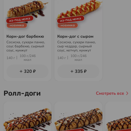
из-под ножа
из-под ножа
новинка
новинка
Корн-дог барбекю
Корн-дог с сыром
Сосиска, сухари панко,
Сосиска, сухари панко,
соус барбекю, сырный
сыр чеддар, сырный
соус, кунжут
соус, кетчуп, кунжут
100 г./246
100 г./246
140 г
140 г
ккал
ккал
320 ₽
335 ₽
Ролл-доги
Смотреть все