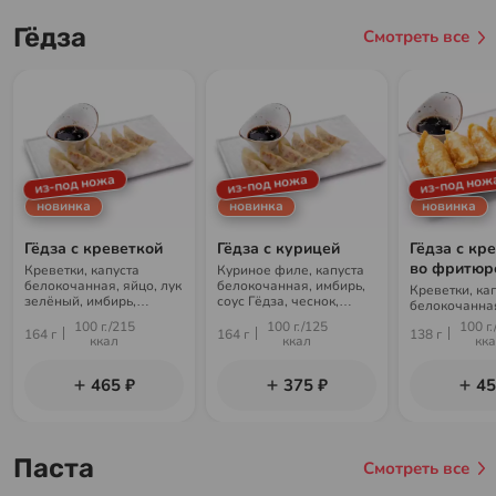
Гёдза
Смотреть все
из-под ножа
из-под ножа
из-под нож
новинка
новинка
новинка
Гёдза с креветкой
Гёдза с курицей
Гёдза с кр
во фритюр
Креветки, капуста
Куриное филе, капуста
белокочанная, яйцо, лук
белокочанная, имбирь,
Креветки, ка
зелёный, имбирь,
соус Гёдза, чеснок,
белокочанная
чеснок, майонез, кунжут,
зелёный лук
зелёный, имб
100 г./215
100 г./125
100 г.
соус Гёдза
164 г
164 г
138 г
чеснок, майон
ккал
ккал
кк
соус Гёдза
465 ₽
375 ₽
45
Паста
Смотреть все