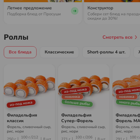
Летнее предложение
Конструктор
Подборка блюд от Просуши
Собери сет блюд на празд
скидки до 30%!
Роллы
Смотреть все
Все блюда
Классические
Short-роллы 4 шт.
из-под ножа
из-под нож
новинка
новинка
больше рыбы
много рыб
из-под ножа
Филадельфия
Филадельфия
Филадель
классик
Супер-Форель
Форель М
Форель, сливочный сыр,
Форель, сливочный сыр,
Форель, слив
рис, нори
рис, нори
рис, нори
100 г./212
100 г./206
100 г.
250 г
8 шт
271 г
8 шт
291 г