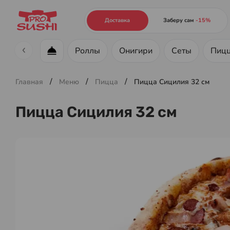
Доставка
Заберу сам
-15%
Роллы
Онигири
Сеты
Пиц
Меню ресторана
/
/
/
Главная
Меню
Пицца
Пицца Сицилия 32 см
Пицца Сицилия 32 см