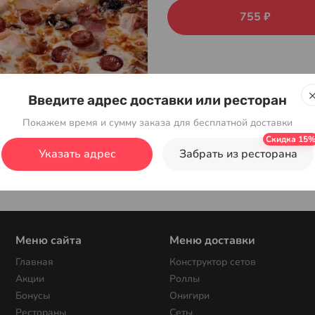
755 ₽
Введите адрес доставки или ресторан
Покажем время и сумму заказа для бесплатной доставки
Указать адрес
Забрать из ресторана
Меню сайта
Меню доставки
Главная
Конструктор сетов
Акции
Роллы
Бонусы
Онигири
Рестораны
Сеты