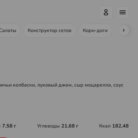
Салаты
Конструктор сетов
Корн-доги
Ролл-до
ничьи колбаски, луковый джем, сыр моцарелла, соус
г
ы
7,58 г
Углеводы
21,68 г
Ккал
182,48