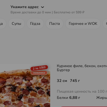
Укажите адрес
Время доставки до
0
мин
| Бесплатно от
599 ₽
ца
Супы
Гёдза
Паста
Горячее и WOK
Куриное филе, бекон, охот
2 за 1000
Бургер
новинка
32 см 745 г
Пищевая ценность на 100 
Белки
6,88 г
Жир