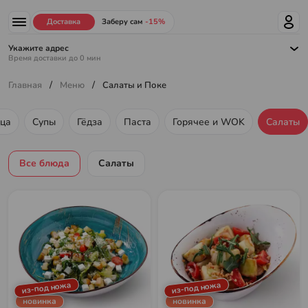
Доставка
Заберу сам
-15%
Укажите адрес
Время доставки до
0
мин
/
/
Главная
Меню
Салаты и Поке
ца
Супы
Гёдза
Паста
Горячее и WOK
Салаты
Меню ресторана
Все блюда
Салаты
из-под ножа
из-под ножа
новинка
новинка