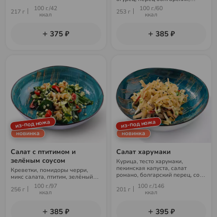
красный лук, кунжут
100 г./42
100 г./60
217 г
253 г
ккал
ккал
375 ₽
385 ₽
из-под ножа
из-под ножа
новинка
новинка
Салат с птитимом и
Салат харумаки
зелёным соусом
Курица, тесто харумаки,
пекинская капуста, салат
Креветки, помидоры черри,
романо, болгарский перец, соус
микс салата, птитим, зелёный
чили-гарлик, кунжут
соус
100 г./97
100 г./146
256 г
201 г
ккал
ккал
385 ₽
395 ₽