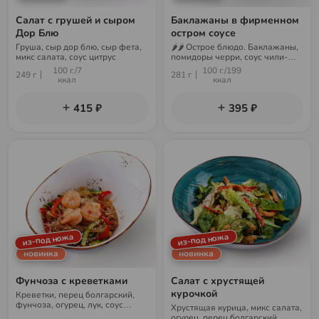
Салат с грушей и сыром
Баклажаны в фирменном
Дор Блю
остром соусе
Груша, сыр дор блю, сыр фета,
🌶🌶 Острое блюдо. Баклажаны,
микс салата, соус цитрус
помидоры черри, соус чили-
гарлик, соус ореховый, микс
100 г./7
100 г./199
249 г
281 г
салата, арахис
ккал
ккал
415 ₽
395 ₽
из-под ножа
из-под ножа
новинка
новинка
Фунчоза с креветками
Салат с хрустящей
курочкой
Креветки, перец болгарский,
фунчоза, огурец, лук, соус
Хрустящая курица, микс салата,
фирменный, кунжут
огурец, перец болгарский,