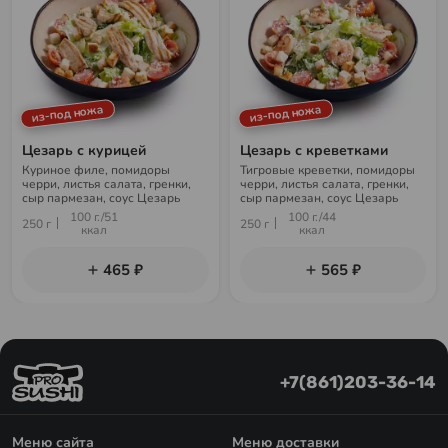
из-под ножа
из-под ножа
Цезарь с курицей
Цезарь с креветками
Куриное филе, помидоры
Тигровые креветки, помидоры
черри, листья салата, гренки,
черри, листья салата, гренки,
сыр пармезан, соус Цезарь
сыр пармезан, соус Цезарь
100 г./51
100 г./44
250 г
250 г
ккал
ккал
465 ₽
565 ₽
+7(861)203-36-14
Меню сайта
Меню доставки