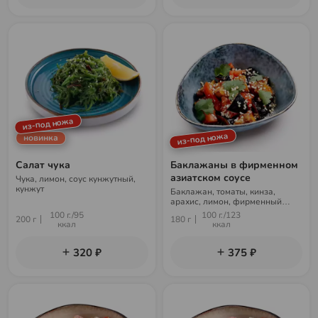
из-под ножа
из-под ножа
новинка
Салат чука
Баклажаны в фирменном
азиатском соусе
Чука, лимон, соус кунжутный,
кунжут
Баклажан, томаты, кинза,
арахис, лимон, фирменный
азиатский соус
100 г./95
100 г./123
200 г
180 г
ккал
ккал
320 ₽
375 ₽