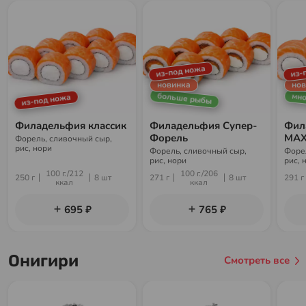
из-под ножа
из-
новинка
нов
больше рыбы
мно
из-под ножа
Филадельфия классик
Филадельфия Супер-
Фил
Форель
МА
Форель, сливочный сыр,
рис, нори
Форель, сливочный сыр,
Форе
рис, нори
рис, 
100 г./212
100 г./206
250 г
8 шт
271 г
8 шт
291 г
ккал
ккал
695 ₽
765 ₽
Онигири
Смотреть все