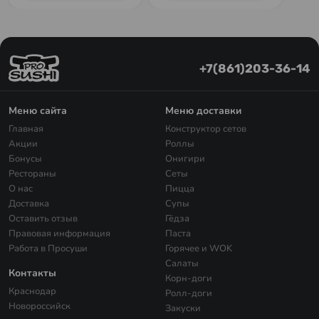
+7(861)203-36-14
Меню сайта
Меню доставки
Главная
Конструктор сетов
Акции
Роллы
Бонусы
Онигири
Рестораны
Сеты
О нас
Пицца
Доставка
Супы
Оставить отзыв
Гёдза
Правовая информация
Паста
Работа в Просуши
Горячее и WOK
Салаты
Контакты
Корн-доги
Краснодар
Ролл-доги
Новороссийск
Закуски