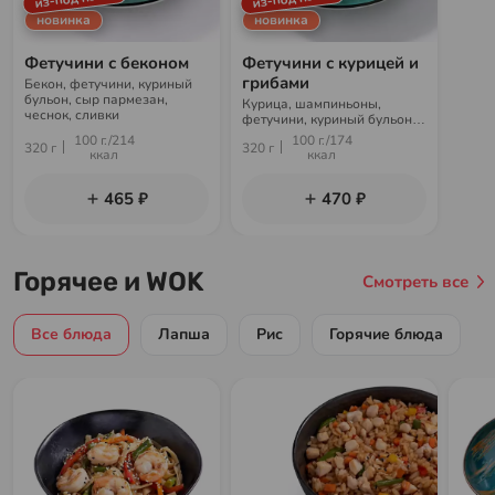
новинка
новинка
Фетучини с беконом
Фетучини с курицей и
грибами
Бекон, фетучини, куриный
бульон, сыр пармезан,
Курица, шампиньоны,
чеснок, сливки
фетучини, куриный бульон,
сыр пармезан, чеснок,
100 г./214
100 г./174
320 г
320 г
сливки
ккал
ккал
465 ₽
470 ₽
Горячее и WOK
Смотреть все
Все блюда
Лапша
Рис
Горячие блюда