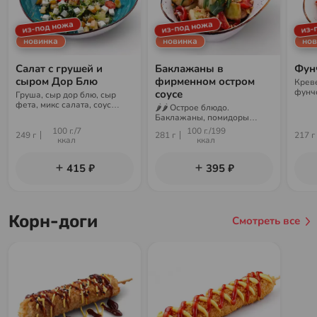
из-под ножа
из-под ножа
из-
новинка
новинка
нов
Салат с грушей и
Баклажаны в
Фун
сыром Дор Блю
фирменном остром
Креве
фунчо
соусе
Груша, сыр дор блю, сыр
фирм
фета, микс салата, соус
🌶🌶 Острое блюдо.
цитрус
Баклажаны, помидоры
черри, соус чили-гарлик,
100 г./7
100 г./199
249 г
281 г
217 г
соус ореховый, микс салата,
ккал
ккал
арахис
415 ₽
395 ₽
Корн-доги
Смотреть все