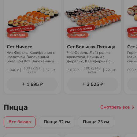
из-под ножа
из-под ножа
из-
выгодно
выгодно
выг
Сет Ничосе
Сет Большая Пятница
Сет
Чиз Форель, Калифорния с
Чиз Форель, Лайт ролл с
Горя
креветкой, Запеченный
креветкой, Нежный с
Майам
ролл Эби Хот, Запеченный с
форелью, Калифорния с
сумми
крабом. Не суммируются со
креветкой, Горячий Теплый
акци
100 г./191
100 г./149
скидками и акциями
малыш, Горячая
1 040 г
32 шт
2 020 г
72 шт
890 г
ккал
ккал
Калифорния, Запеченный с
крабом, Филадельфия с
угрем, Лайт ролл с угрем и
1 695 ₽
3 525 ₽
огурцом. Не суммируются со
скидками и акциями
Пицца
Смотреть все
Все блюда
Пицца 32 см
Пицца 23 см