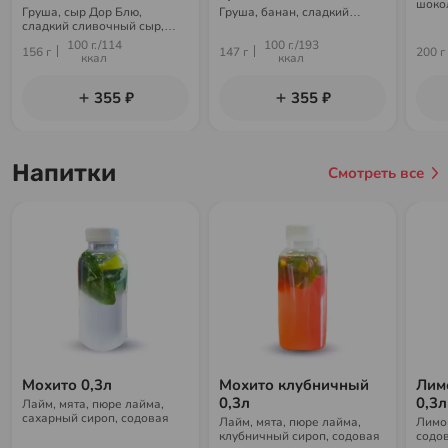
шоко
Груша, сыр Дор Блю,
Груша, банан, сладкий
саха
сладкий сливочный сыр,
блинчик, шоколадный крем-
сладкий блинчик, сахарная
чиз, сахарная пудра
100 г./114
100 г./193
156 г
147 г
200 г
пудра
ккал
ккал
355 ₽
355 ₽
Напитки
Смотреть все
Мохито 0,3л
Мохито клубничный
Лим
0,3л
0,3л
Лайм, мята, пюре лайма,
сахарный сироп, содовая
Лайм, мята, пюре лайма,
Лимо
клубничный сироп, содовая
содо