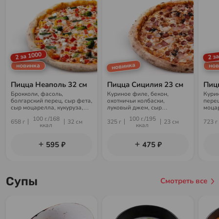
2 за 1000
2 з
новинка
новинка
нов
Пицца Неаполь 32 см
Пицца Сицилия 23 см
Пиц
Брокколи, фасоль,
Куриное филе, бекон,
Кури
болгарский перец, сыр фета,
охотничьи колбаски,
перец
сыр моцарелла, кукуруза,
луковый джем, сыр
моцар
соус Оранж
моцарелла, соус Бургер
гарли
100 г./168
100 г./195
658 г
32 см
325 г
23 см
723 г
ккал
ккал
595 ₽
475 ₽
Супы
Смотреть все