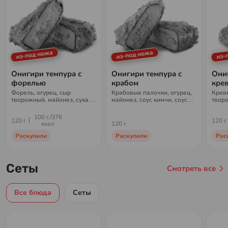
из-под ножа
из-под ножа
из-
Онигири темпура с
Онигири темпура с
Они
форелью
крабом
кре
Форель, огурец, сыр
Крабовые палочки, огурец,
Креве
творожный, майонез, сухари
майонез, соус кимчи, соус
творо
панко, рис, нори
шрирача, паприка, сухари
шрира
панко, рис, нори
панко
100 г./376
120 г
120 г
ккал
120 г
Раскупили
Раскупили
Рас
Сеты
Смотреть все
Все блюда
Сеты