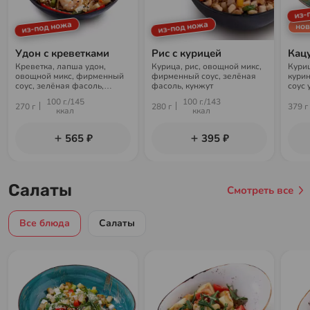
из-
из-под ножа
из-под ножа
нов
Удон с креветками
Рис с курицей
Кацу
Креветка, лапша удон,
Курица, рис, овощной микс,
Куриц
овощной микс, фирменный
фирменный соус, зелёная
курин
соус, зелёная фасоль,
фасоль, кунжут
соус 
кунжут
100 г./145
100 г./143
270 г
280 г
379 г
ккал
ккал
565 ₽
395 ₽
Салаты
Смотреть все
Все блюда
Салаты