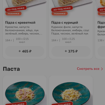
из-под ножа
из-под ножа
из-
новинка
новинка
нов
Гёдза с креветкой
Гёдза с курицей
Гёдз
фри
Креветки, капуста
Куриное филе, капуста
белокочанная, яйцо, лук
белокочанная, имбирь, соус
Креве
зелёный, имбирь, чеснок,
Гёдза, чеснок, зелёный лук
белок
майонез, кунжут, соус Гёдза
зелён
100 г./215
100 г./125
164 г
164 г
138 г
майон
ккал
ккал
465 ₽
375 ₽
Паста
Смотреть все
из-под ножа
из-под ножа