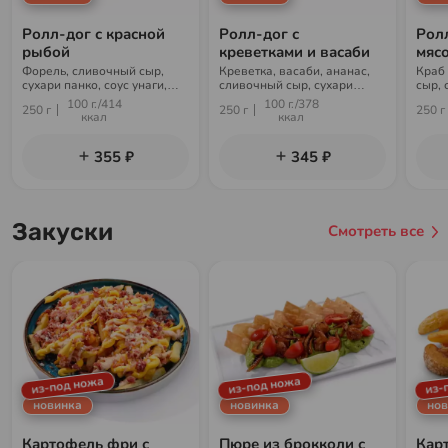
Ролл-дог с красной
Ролл-дог с
Рол
рыбой
креветками и васаби
мяс
Форель, сливочный сыр,
Креветка, васаби, ананас,
Краб
сухари панко, соус унаги,
сливочный сыр, сухари
сыр, 
кунжут, рис, нори
панко, соус унаги, кунжут,
унаги
100 г./414
100 г./378
250 г
250 г
250 г
рис, нори
ккал
ккал
355 ₽
345 ₽
Закуски
Смотреть все
из-под ножа
из-под ножа
из-
новинка
новинка
нов
Картофель фри с
Пюре из брокколи с
Кар