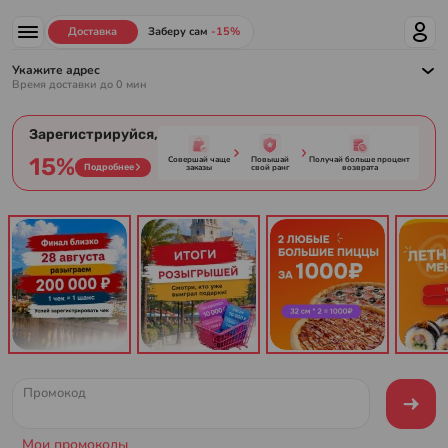
Доставка суши, роллов и пиццы в Краснодаре от Prosushi
Доставка
Заберу сам
-15%
Укажите адрес
Время доставки до
0
мин
Зарегистрируйся,
15%
Совершай чаще
Повышай
Получай больше процент
Подробнее
заказы
свой ранг
возврата
Промокод
Мои промокоды