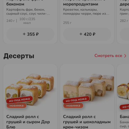
беконом
морепродуктами
дер
Картофель фри, бекон,
Креветки, кальмары,
Карт
сырный соус, соус чили-
помидоры черри, пюре из
грин-
гарлик, пармезан
брокколи, фирменный соус,
100 г./235
240 г
282 г
лайм, чипсы
ккал
255 г
355 ₽
420 ₽
Десерты
Смотреть все
из-под ножа
из-под ножа
из-
новинка
новинка
Сладкий ролл с
Сладкий ролл с
Бан
грушей и сыром Дор
грушей и шоколадным
Бана
сыр, 
Блю
крем-чизом