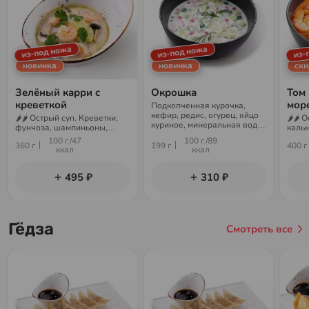
из-под ножа
из-под ножа
из-
новинка
новинка
ски
Зелёный карри с
Окрошка
Том 
креветкой
мор
Подкопченная курочка,
кефир, редис, огурец, яйцо
🌶🌶 Острый суп. Креветки,
🌶🌶 
куриное, минеральная вода,
фунчоза, шампиньоны,
кальм
картофель, укроп, горчица
бульон карри, лайм, кинза
поми
100 г./47
100 г./89
360 г
199 г
400 г
шамп
ккал
ккал
шиита
495 ₽
310 ₽
Гёдза
Смотреть все