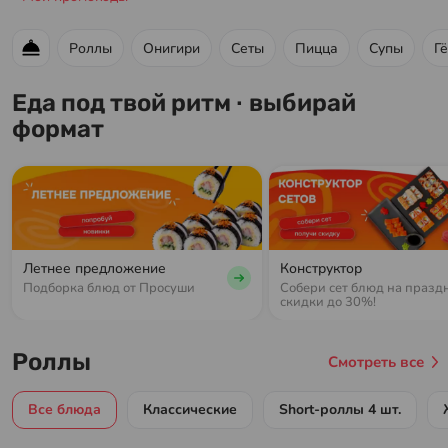
Роллы
Онигири
Сеты
Пицца
Супы
Г
Меню ресторана
Еда под твой ритм · выбирай
формат
Летнее предложение
Конструктор
Подборка блюд от Просуши
Собери сет блюд на празд
скидки до 30%!
Роллы
Смотреть все
Все блюда
Классические
Short-роллы 4 шт.