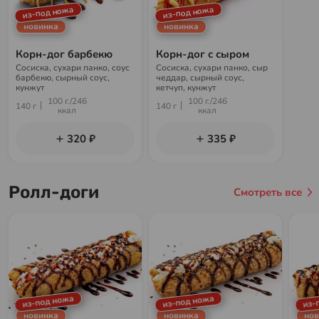
из-под ножа
из-под ножа
новинка
новинка
Корн-дог барбекю
Корн-дог с сыром
Сосиска, сухари панко, соус
Сосиска, сухари панко, сыр
барбекю, сырный соус,
чеддар, сырный соус,
кунжут
кетчуп, кунжут
100 г./246
100 г./246
140 г
140 г
ккал
ккал
320 ₽
335 ₽
Ролл-доги
Смотреть все
из-под ножа
из-под ножа
из-
новинка
новинка
нов