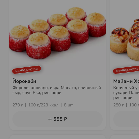
из-под ножа
из-под ножа
Йорокаби
Майами Х
Форель, авокадо, икра Масаго, сливочный
Копченый уго
сыр, соус Яки, рис, нори
сухари Панко
рис, нори
270 г
100 г./223 ккал
8 шт
280 г
100 
555 ₽