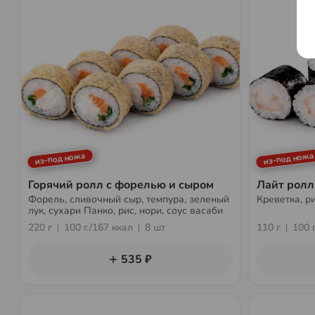
из-под ножа
из-под ножа
Горячий ролл с форелью и сыром
Лайт ролл
Форель, сливочный сыр, темпура, зеленый
Креветка, ри
лук, сухари Панко, рис, нори, соус васаби
220 г
100 г./167 ккал
8 шт
110 г
100 
535 ₽