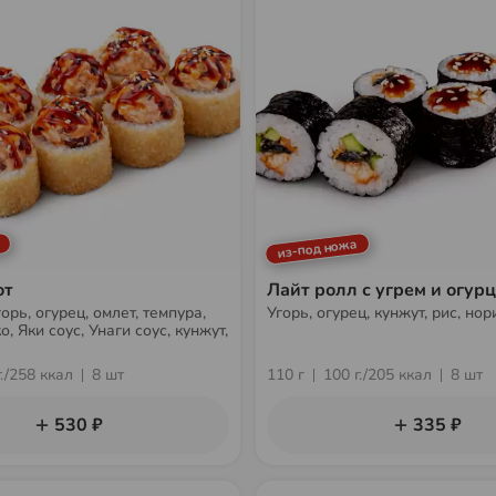
из-под ножа
от
Лайт ролл с угрем и огур
рь, огурец, омлет, темпура,
Угорь, огурец, кунжут, рис, нор
, Яки соус, Унаги соус, кунжут,
г./258 ккал
8 шт
110 г
100 г./205 ккал
8 шт
530 ₽
335 ₽