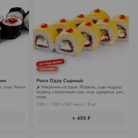
из-под ножа
новинка
цом
Ролл Одзу Сырный
и, соус Унаги
🌶 Умеренно-острый. Форель, сыр чеддар,
огурец, сливочный сыр, соус шрирача, рис,
нори
233 г
100 г./147 ккал
8 шт
495 ₽