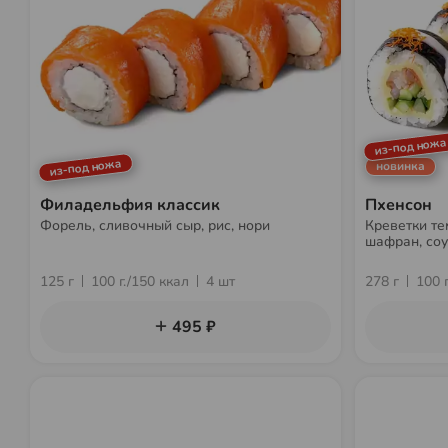
из-под ножа
из-под ножа
новинка
Филадельфия классик
Пхенсон
Форель, сливочный сыр, рис, нори
Креветки те
шафран, соу
125 г
100 г./150 ккал
4 шт
278 г
100 
495 ₽