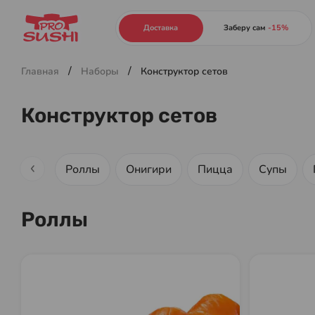
Конструктор сетов. Собери свой сет и получи скидку до 3
Доставка
Заберу сам
-15%
/
/
Главная
Наборы
Конструктор сетов
Конструктор сетов
Роллы
Онигири
Пицца
Супы
Роллы