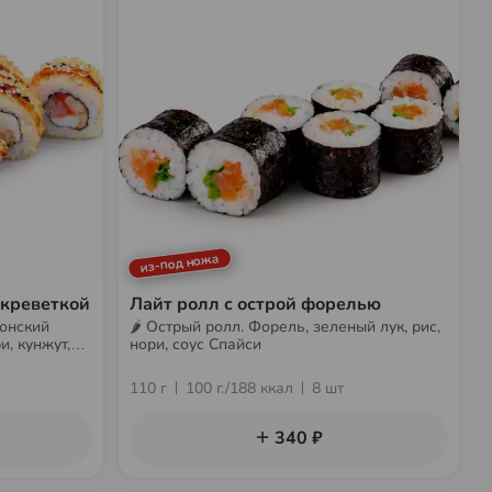
из-под ножа
 креветкой
Лайт ролл с острой форелью
понский
🌶 Острый ролл. Форель, зеленый лук, рис,
и, кунжут,
нори, соус Спайси
соус
110 г
100 г./188 ккал
8 шт
340 ₽