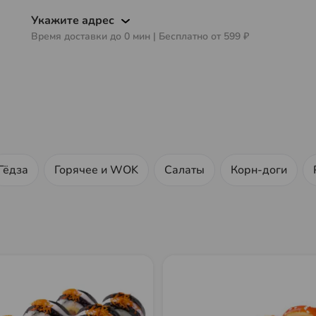
0%
Укажите адрес
Время доставки до
0
мин
| Бесплатно от
599 ₽
Гёдза
Горячее и WOK
Салаты
Корн-доги