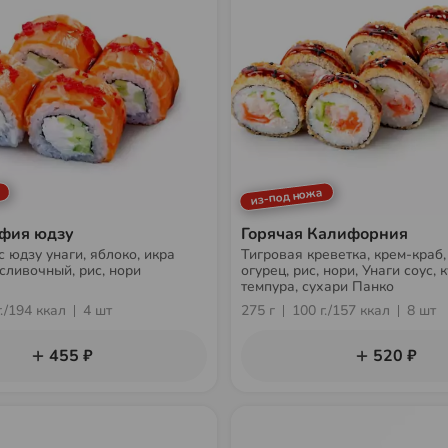
из-под ножа
фия юдзу
Горячая Калифорния
с юдзу унаги, яблоко, икра
Тигровая креветка, крем-краб,
 сливочный, рис, нори
огурец, рис, нори, Унаги соус, 
темпура, сухари Панко
г./194 ккал
4 шт
275 г
100 г./157 ккал
8 шт
455 ₽
520 ₽