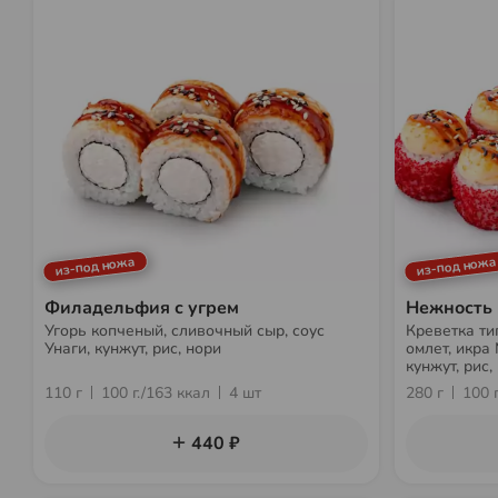
из-под ножа
из-под ножа
Филадельфия с угрем
Нежность
Угорь копченый, сливочный сыр, соус
Креветка ти
Унаги, кунжут, рис, нори
омлет, икра 
кунжут, рис,
110 г
100 г./163 ккал
4 шт
280 г
100 
440 ₽