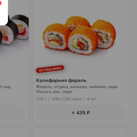
из-под ножа
Калифорния форель
й сыр,
Форель, огурец, авокадо, майонез, икра
Масаго, рис, нори
115 г
100 г./191 ккал
4 шт
435 ₽