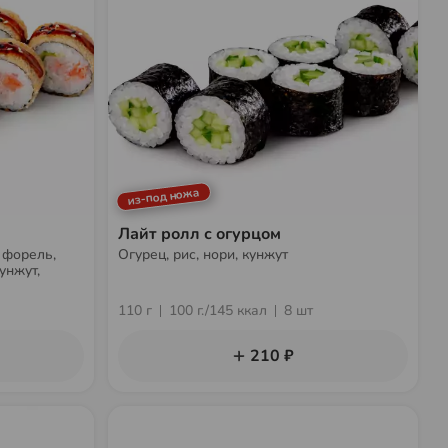
из-под ножа
Лайт ролл с огурцом
 форель,
Огурец, рис, нори, кунжут
кунжут,
110 г
100 г./145 ккал
8 шт
210 ₽