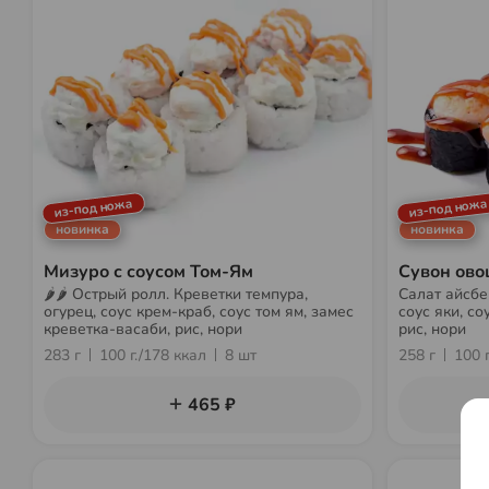
из-под ножа
из-под ножа
новинка
новинка
Мизуро с соусом Том-Ям
Сувон ов
🌶🌶 Острый ролл. Креветки темпура,
Салат айсбер
огурец, соус крем-краб, соус том ям, замес
соус яки, со
креветка-васаби, рис, нори
рис, нори
283 г
100 г./178 ккал
8 шт
258 г
100 
465 ₽