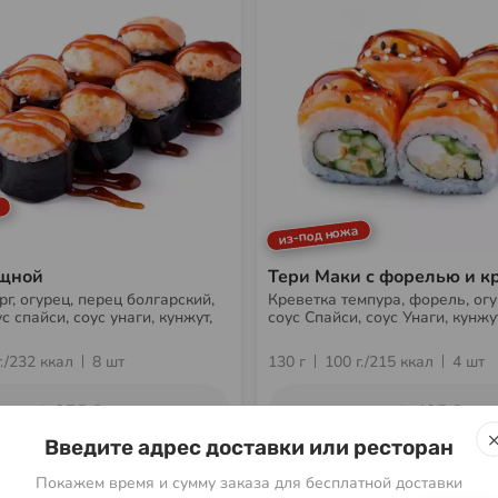
из-под ножа
ощной
Тери Маки с форелью и к
г, огурец, перец болгарский,
Креветка темпура, форель, огу
ус спайси, соус унаги, кунжут,
соус Спайси, соус Унаги, кунжут
г./232 ккал
8 шт
130 г
100 г./215 ккал
4 шт
375 ₽
425 ₽
Введите адрес доставки или ресторан
Покажем время и сумму заказа для бесплатной доставки