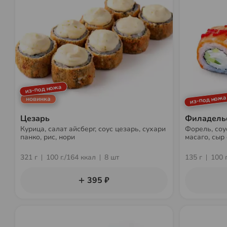
из-под ножа
из-под ножа
новинка
Цезарь
Филадель
Курица, салат айсберг, соус цезарь, сухари
Форель, соу
панко, рис, нори
масаго, сыр
321 г
100 г./164 ккал
8 шт
135 г
100 
395 ₽