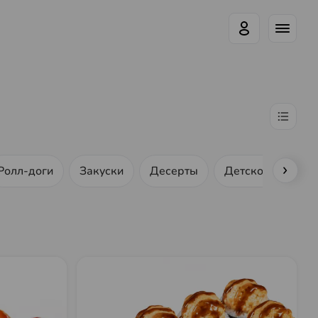
Ролл-доги
Закуски
Десерты
Детское меню