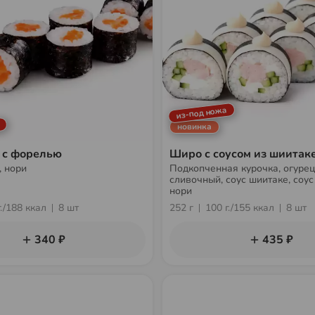
из-под ножа
новинка
 с форелью
Широ с соусом из шиитак
, нори
Подкопченная курочка, огурец
сливочный, соус шиитаке, соус 
нори
г./188 ккал
8 шт
252 г
100 г./155 ккал
8 шт
340 ₽
435 ₽