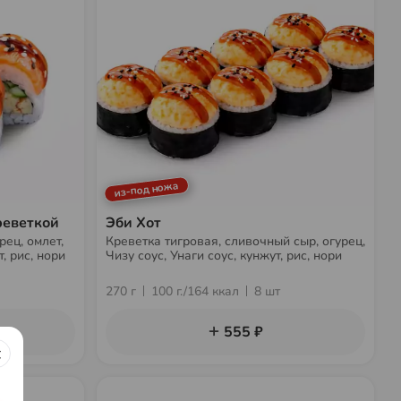
из-под ножа
реветкой
Эби Хот
рец, омлет,
Креветка тигровая, сливочный сыр, огурец,
, рис, нори
Чизу соус, Унаги соус, кунжут, рис, нори
270 г
100 г./164 ккал
8 шт
555 ₽