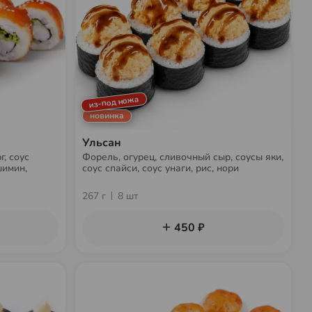
из-под ножа
новинка
Ульсан
г, соус
Форель, огурец, сливочный сыр, соусы яки,
шимин,
соус спайси, соус унаги, рис, нори
267 г
8 шт
450 ₽