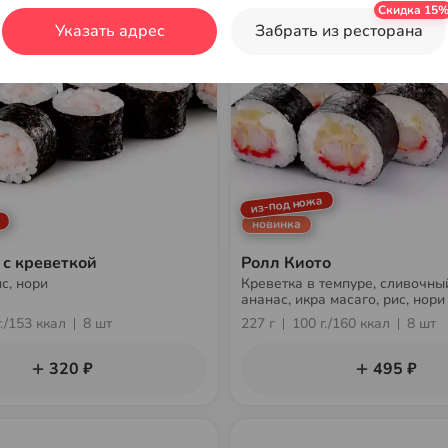
Указать адрес
Забрать из ресторана
из-под ножа
новинка
 с креветкой
Ролл Киото
с, нори
Креветка в темпуре, сливочны
ананас, икра масаго, рис, нори
г./153 ккал
8 шт
227 г
100 г./160 ккал
8 шт
320 ₽
495 ₽