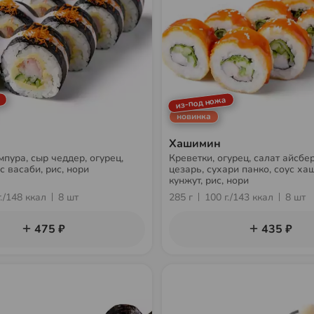
из-под ножа
новинка
Хашимин
мпура, сыр чеддер, огурец,
Креветки, огурец, салат айсбер
с васаби, рис, нори
цезарь, сухари панко, соус ха
кунжут, рис, нори
г./148 ккал
8 шт
285 г
100 г./143 ккал
8 шт
475 ₽
435 ₽