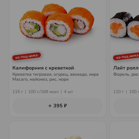
из-под ножа
из-под ножа
Калифорния с креветкой
Лайт ролл
Креветка тигровая, огурец, авокадо, икра
Форель, рис
Масаго, майонез, рис, нори
115 г
100 г./168 ккал
4 шт
110 г
100 
395 ₽