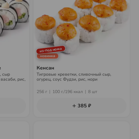
из-под ножа
новинка
е
Кенсан
, сыр
Тигровые креветки, сливочный сыр,
васаби, рис,
огурец, соус Фудзи, рис, нори
256 г
100 г./196 ккал
8 шт
385 ₽