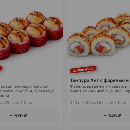
из-под ножа
Темпура Хит с форелью и
гровая, ананас, японский
Форель, креветка тигровая, я
Масаго, соус Яки, Унаги соус,
омлет, сливочный сыр, рис, нор
 нори
темпура, сухари Панко, Унаги 
г./223 ккал
8 шт
240 г
100 г./157 ккал
8 шт
530 ₽
545 ₽