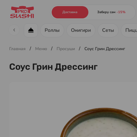
Доставка
Заберу сам
-15%
Роллы
Онигири
Сеты
Пиц
Меню ресторана
/
/
/
Главная
Меню
Просуши
Соус Грин Дрессинг
Соус Грин Дрессинг