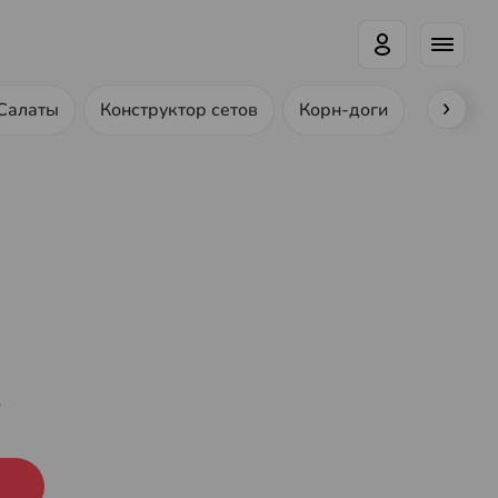
Салаты
Конструктор сетов
Корн-доги
Ролл-до
г