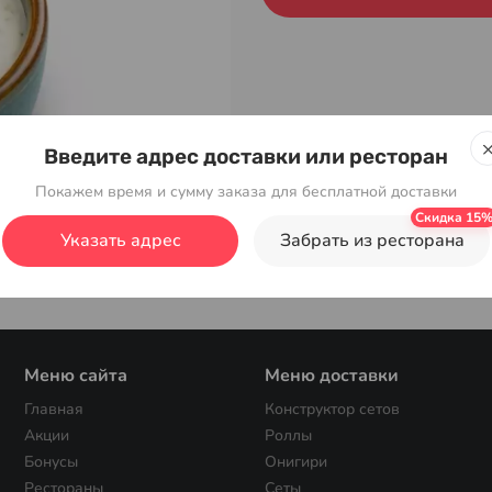
Введите адрес доставки или ресторан
Покажем время и сумму заказа для бесплатной доставки
Указать адрес
Забрать из ресторана
Меню сайта
Меню доставки
Главная
Конструктор сетов
Акции
Роллы
Бонусы
Онигири
Рестораны
Сеты