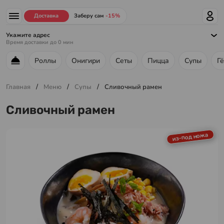
Доставка
Заберу сам
-15%
Укажите адрес
Время доставки до
0
мин
Роллы
Онигири
Сеты
Пицца
Супы
Г
Меню ресторана
/
/
/
Главная
Меню
Супы
Сливочный рамен
Сливочный рамен
из-под ножа