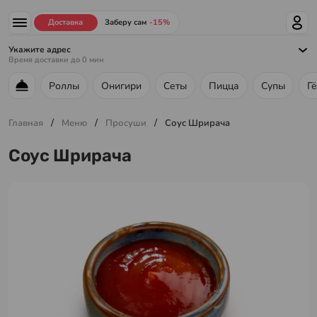
Доставка
Заберу сам
-15%
Укажите адрес
Время доставки до
0
мин
Роллы
Онигири
Сеты
Пицца
Супы
Г
Меню ресторана
/
/
/
Главная
Меню
Просуши
Соус Шрирача
Соус Шрирача