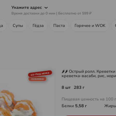
Укажите адрес
Время доставки до
0
мин
| Бесплатно от
599 ₽
ца
Супы
Гёдза
Паста
Горячее и WOK
🌶🌶 Острый ролл. Креветки
из-под ножа
креветка-васаби, рис, нор
новинка
8 шт 283 г
Пищевая ценность на 100 
Белки
5,58 г
Жир