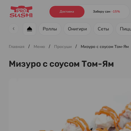
Доставка
Заберу сам
-15%
Роллы
Онигири
Сеты
Пиц
Меню ресторана
/
/
/
Главная
Меню
Просуши
Мизуро с соусом Том-Ям
Мизуро с соусом Том-Ям