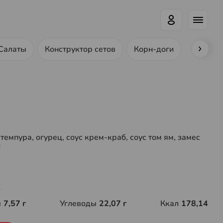
Салаты
Конструктор сетов
Корн-доги
Ролл-до
 темпура, огурец, соус крем-краб, соус том ям, замес
и
г
ы
7,57 г
Углеводы
22,07 г
Ккал
178,14