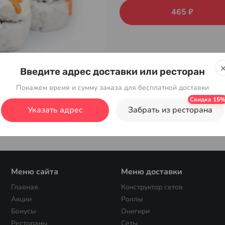
465 ₽
Введите адрес доставки или ресторан
Покажем время и сумму заказа для бесплатной доставки
Указать адрес
Забрать из ресторана
Меню сайта
Меню доставки
Главная
Конструктор сетов
Акции
Роллы
Бонусы
Онигири
Рестораны
Сеты