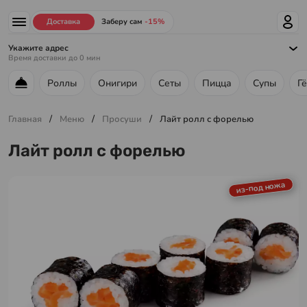
Доставка
Заберу сам
-15%
Укажите адрес
Время доставки до
0
мин
Роллы
Онигири
Сеты
Пицца
Супы
Г
Меню ресторана
/
/
/
Главная
Меню
Просуши
Лайт ролл с форелью
Лайт ролл с форелью
из-под ножа