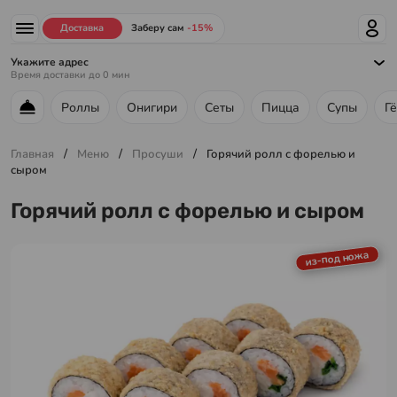
Доставка
Заберу сам
-15%
Укажите адрес
Время доставки до
0
мин
Роллы
Онигири
Сеты
Пицца
Супы
Г
Меню ресторана
/
/
/
Главная
Меню
Просуши
Горячий ролл с форелью и
сыром
Горячий ролл с форелью и сыром
из-под ножа