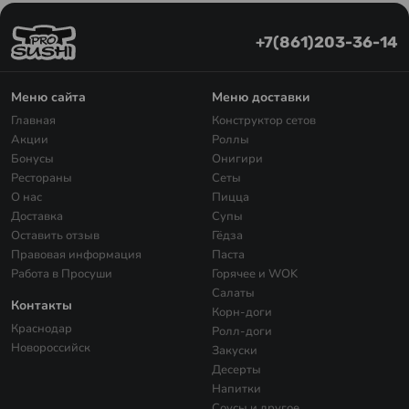
+7(861)203-36-14
Меню сайта
Меню доставки
Главная
Конструктор сетов
Акции
Роллы
Бонусы
Онигири
Рестораны
Сеты
О нас
Пицца
Доставка
Супы
Оставить отзыв
Гёдза
Правовая информация
Паста
Работа в Просуши
Горячее и WOK
Салаты
Контакты
Корн-доги
Краснодар
Ролл-доги
Новороссийск
Закуски
Десерты
Напитки
Соусы и другое