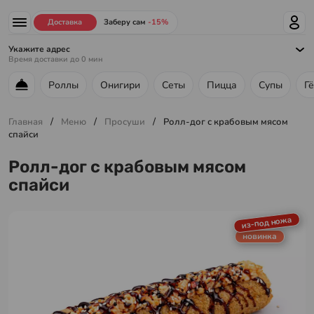
Доставка
Заберу сам
-15%
Укажите адрес
Время доставки до
0
мин
Роллы
Онигири
Сеты
Пицца
Супы
Г
Меню ресторана
/
/
/
Главная
Меню
Просуши
Ролл-дог с крабовым мясом
спайси
Ролл-дог с крабовым мясом
спайси
из-под ножа
новинка