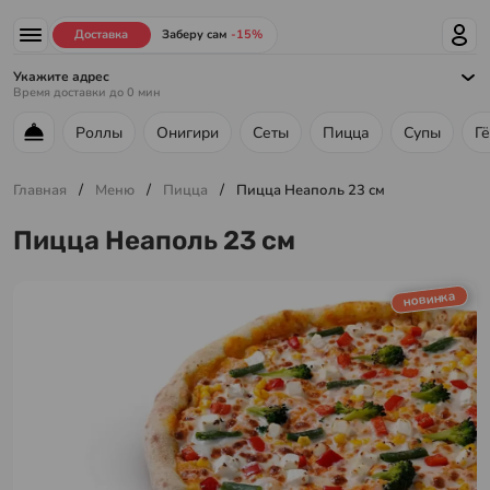
Доставка
Заберу сам
-15%
Укажите адрес
Время доставки до
0
мин
Роллы
Онигири
Сеты
Пицца
Супы
Г
Меню ресторана
/
/
/
Главная
Меню
Пицца
Пицца Неаполь 23 см
Пицца Неаполь 23 см
новинка