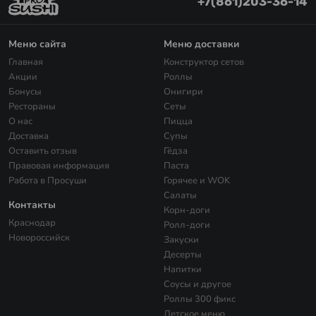
+7(861)203-36-14
Меню сайта
Меню доставки
Главная
Конструктор сетов
Акции
Роллы
Бонусы
Онигири
Рестораны
Сеты
О нас
Пицца
Доставка
Супы
Оставить отзыв
Гёдза
Правовая информация
Паста
Работа в Просуши
Горячее и WOK
Салаты
Контакты
Корн-доги
Краснодар
Ролл-доги
Новороссийск
Закуски
Десерты
Напитки
Соусы и другое
Роллы 300 фикс
Детское меню