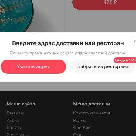
470 ₽
Введите адрес доставки или ресторан
Покажем время и сумму заказа для бесплатной доставки
Указать адрес
Забрать из ресторана
Меню сайта
Меню доставки
Главная
Конструктор сетов
Акции
Роллы
Бонусы
Онигири
Рестораны
Сеты