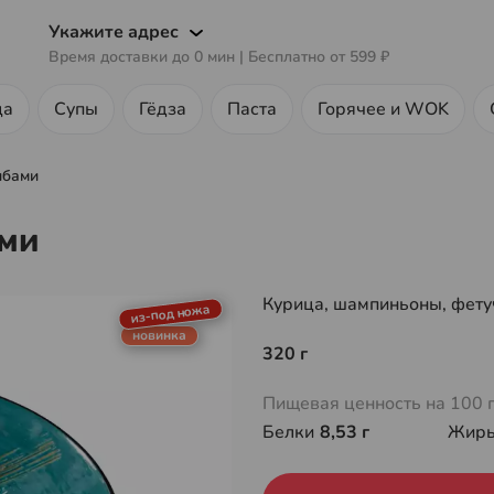
Укажите адрес
Время доставки до
0
мин
| Бесплатно от
599 ₽
ца
Супы
Гёдза
Паста
Горячее и WOK
ибами
ами
Курица, шампиньоны, фетуч
из-под ножа
новинка
320 г
Пищевая ценность на 100 
Белки
8,53 г
Жир