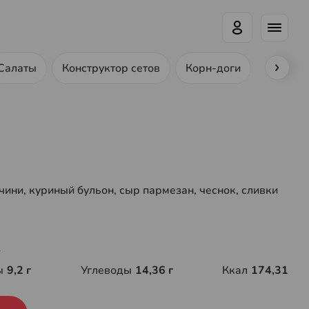
Салаты
Конструктор сетов
Корн-доги
Ролл-до
ини, куриный бульон, сыр пармезан, чеснок, сливки
г
ы
9,2 г
Углеводы
14,36 г
Ккал
174,31