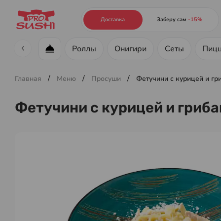
Доставка
Заберу сам
-15%
Роллы
Онигири
Сеты
Пиц
Меню ресторана
/
/
/
Главная
Меню
Просуши
Фетучини с курицей и гр
Фетучини с курицей и гриб