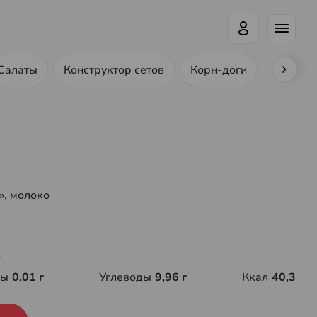
Салаты
Конструктор сетов
Корн-доги
Ролл-до
, молоко
г
ры
0,01 г
Углеводы
9,96 г
Ккал
40,3