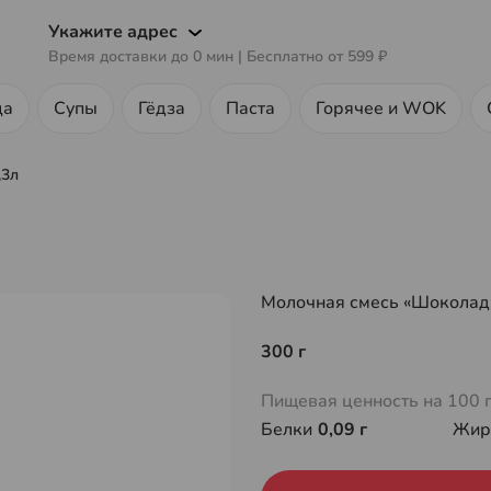
Укажите адрес
Время доставки до
0
мин
| Бесплатно от
599 ₽
ца
Супы
Гёдза
Паста
Горячее и WOK
,3л
Молочная смесь «Шоколад»
300 г
Пищевая ценность на 100 
Белки
0,09 г
Жи