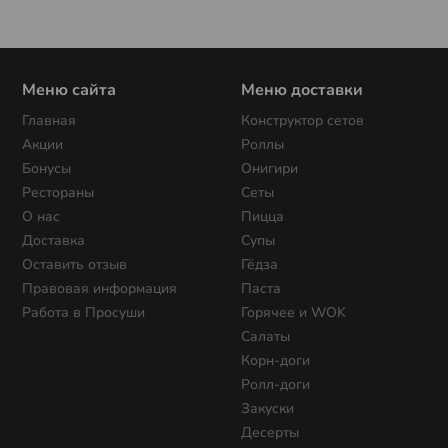
Меню сайта
Меню доставки
Главная
Конструктор сетов
Акции
Роллы
Бонусы
Онигири
Рестораны
Сеты
О нас
Пицца
Доставка
Супы
Оставить отзыв
Гёдза
Правовая информация
Паста
Работа в Просуши
Горячее и WOK
Салаты
Корн-доги
Ролл-доги
Закуски
Десерты