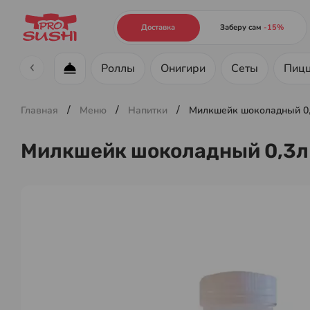
Доставка
Заберу сам
-15%
Роллы
Онигири
Сеты
Пиц
Меню ресторана
/
/
/
Главная
Меню
Напитки
Милкшейк шоколадный 0
Милкшейк шоколадный 0,3л