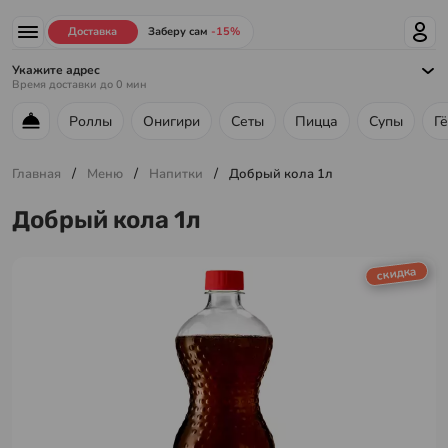
Доставка
Заберу сам
-15%
Укажите адрес
Время доставки до
0
мин
Роллы
Онигири
Сеты
Пицца
Супы
Г
Меню ресторана
/
/
/
Главная
Меню
Напитки
Добрый кола 1л
Добрый кола 1л
скидка