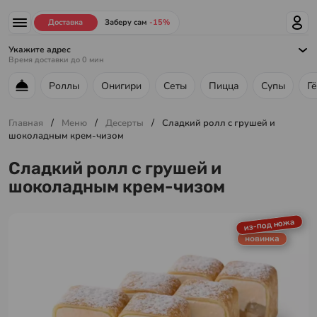
Доставка
Заберу сам
-15%
Укажите адрес
Время доставки до
0
мин
Роллы
Онигири
Сеты
Пицца
Супы
Г
Меню ресторана
/
/
/
Главная
Меню
Десерты
Сладкий ролл с грушей и
шоколадным крем-чизом
Сладкий ролл с грушей и
шоколадным крем-чизом
из-под ножа
новинка