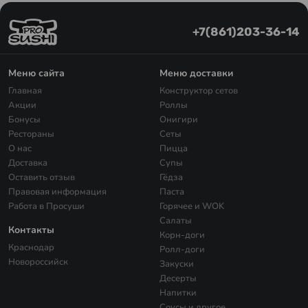
+7(861)203-36-14
Меню сайта
Меню доставки
Главная
Конструктор сетов
Акции
Роллы
Бонусы
Онигири
Рестораны
Сеты
О нас
Пицца
Доставка
Супы
Оставить отзыв
Гёдза
Правовая информация
Паста
Работа в Просуши
Горячее и WOK
Салаты
Контакты
Корн-доги
Краснодар
Ролл-доги
Новороссийск
Закуски
Десерты
Напитки
Соусы и другое